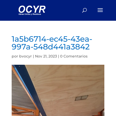
1a5b6714-ec45-43ea-
997a-548d441a3842
por
bvocyr
|
Nov 21, 2023
|
0 Comentarios