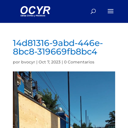
14d81316-9abd-446e-
8bc8-319669fb8bc4
por
bvocyr
|
Oct 7, 2023
|
0 Comentarios