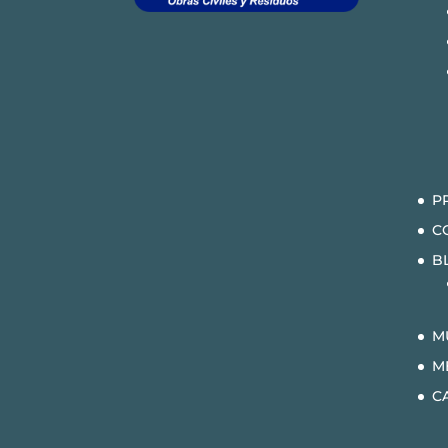
P
C
B
M
M
C